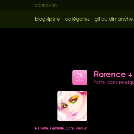
connexion
blogvipère
catégories
gif du dimanche
Florence +
28
Musiq
Posté dans
DÉC.
Paillette
,
Féminité
,
Doré
,
Paquet