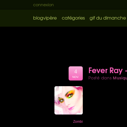
connexion
blogvipère
catégories
gif du dimanche
Fever Ray 
4
Musiq
Posté dans
NOV.
Zombi