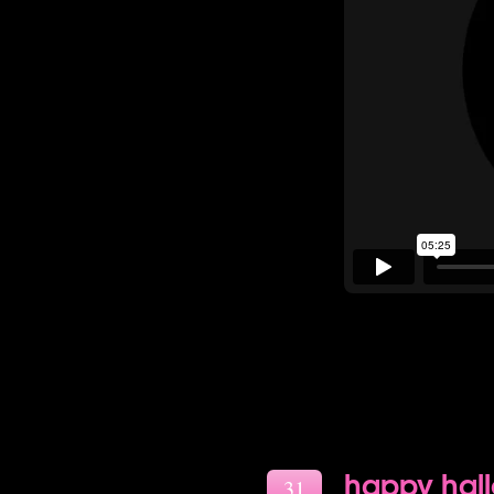
happy hall
31