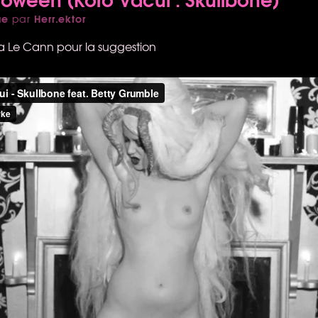
ue
Herr.ektor
par
a Le Cann pour la suggestion