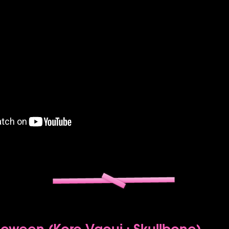
oween (Koro Vacui : Skullbone)