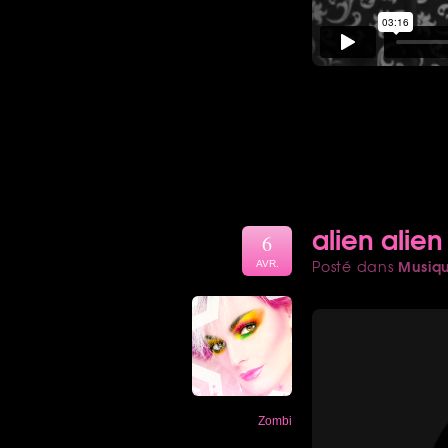
alien alien
6
Musiq
Posté dans
AVR.
Zombi