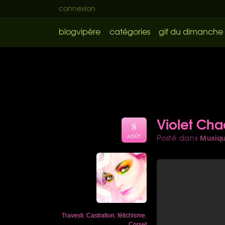
connexion
blogvipère
catégories
gif du dimanche
Violet Chac
8
Musiq
Posté dans
AOÛT
Travesti
,
Castration
,
fétichisme
,
Corset