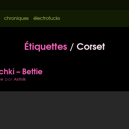
chroniques
électrofucks
Étiquettes
/ Corset
hki – Bettie
ue
Asthik
par