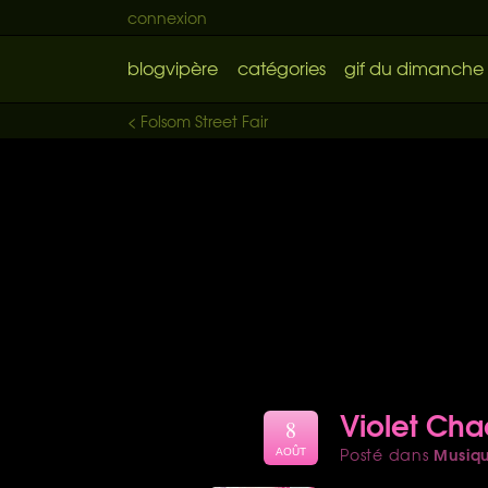
connexion
blogvipère
catégories
gif du dimanche
< Folsom Street Fair
Violet Chac
8
Musiq
Posté dans
AOÛT