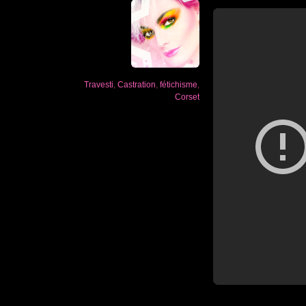
Travesti
,
Castration
,
fétichisme
,
Corset