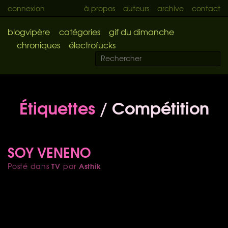
connexion
à propos
auteurs
archive
contact
blogvipère
catégories
gif du dimanche
chroniques
électrofucks
Étiquettes
/ Compétition
SOY VENENO
TV
Asthik
Posté dans
par