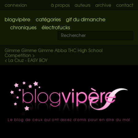
connexion
à propos
auteurs
archive
contact
blogvipère
catégories
gif du dimanche
chroniques
électrofucks
Gimme Gimme Gimme Abba THC High School
Competition >
< La Cruz - EASY BOY
Le blog de ceux qui ont assez d'amis pour en dire du mal
accueil