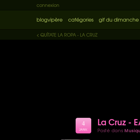
connexion
blogvipère
catégories
gif du dimanche
< QUÍTATE LA ROPA - LA CRUZ
La Cruz - 
4
Musiq
Posté dans
JANV.