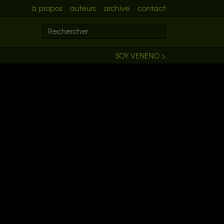
à propos
auteurs
archive
contact
SOY VENENO >