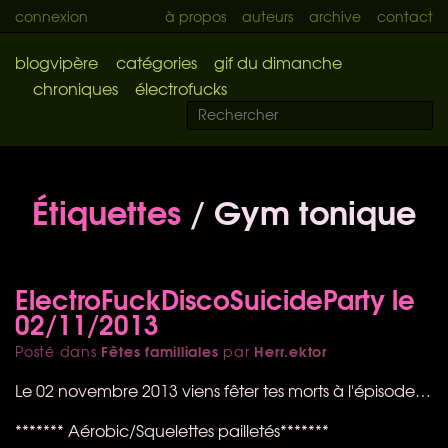
connexion
à propos
auteurs
archive
contact
blogvipère
catégories
gif du dimanche
chroniques
électrofucks
Étiquettes
/ Gym tonique
ElectroFuckDiscoSuicideParty le
02/11/2013
Fêtes familliales
Herr.ektor
Posté dans
par
Le 02 novembre 2013 viens fêter tes morts à l'épisode…
******* Aérobic/Squelettes pailletés*******