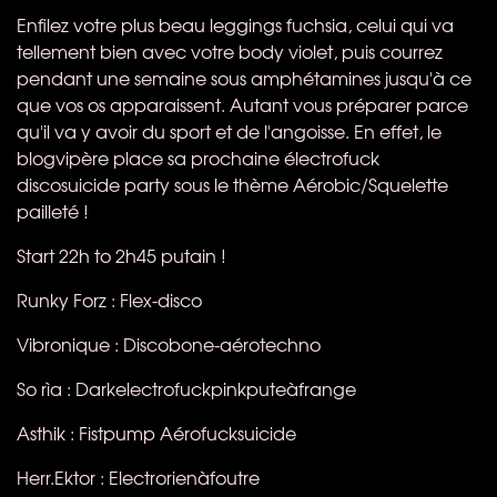
Enfilez votre plus beau leggings fuchsia, celui qui va
tellement bien avec votre body violet, puis courrez
pendant une semaine sous amphétamines jusqu'à ce
que vos os apparaissent. Autant vous préparer parce
qu'il va y avoir du sport et de l'angoisse. En effet, le
blogvipère place sa prochaine électrofuck
discosuicide party sous le thème Aérobic/Squelette
pailleté !
Start 22h to 2h45 putain !
Runky Forz : Flex-disco
Vibronique : Discobone-aérotechno
So rìa : Darkelectrofuckpinkputeàfrange
Asthik : Fistpump Aérofucksuicide
Herr.Ektor : Electrorienàfoutre