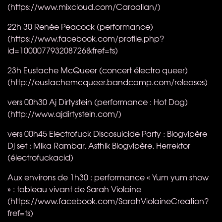
(https://www.mixcloud.com/Caroallan/)
22h 30 Renée Peacock (performance)
(https://www.facebook.com/profile.php?
id=100007793208726&fref=ts)
23h Eustache McQueer​ (concert électro queer)
(http://eustachemcqueer.bandcamp.com/releases)
vers 00h30 Aj Dirtystein (performance : Hot Dog)
(http://www.ajdirtystein.com/)
vers 00h45 Electrofuck Discosuicide Party : Blogvipère
Dj set : Mika Rambar, Asthik Blogvipère, Herrektor
(électrofuckacid)
Aux environs de 1h30 : performance « Yum yum show
» : tableau vivant de Sarah Violaine
(https://www.facebook.com/SarahViolaineCreation?
fref=ts)