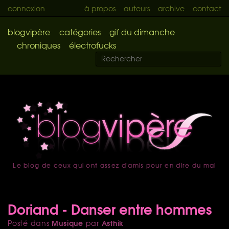
connexion
à propos
auteurs
archive
contact
blogvipère
catégories
gif du dimanche
chroniques
électrofucks
Le blog de ceux qui ont assez d'amis pour en dire du mal
accueil
Doriand - Danser entre hommes
Musique
Asthik
Posté dans
par