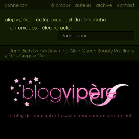
connexion
à propos
auteurs
archive
contact
blogvipère
catégories
gif du dimanche
chroniques
électrofucks
Juno Birch Breaks Down Her Alien Queen Beauty Routine >
< Été - Gregory Oke
Le blog de ceux qui ont assez d'amis pour en dire du mal
accueil