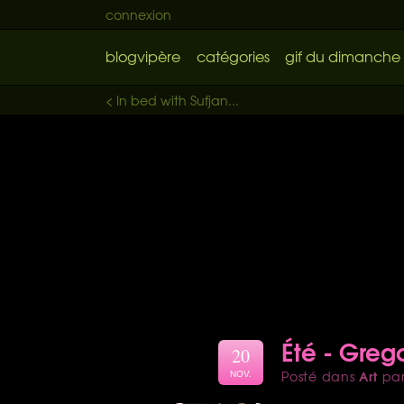
connexion
blogvipère
catégories
gif du dimanche
< In bed with Sufjan...
Été - Greg
20
Art
Posté dans
pa
NOV.