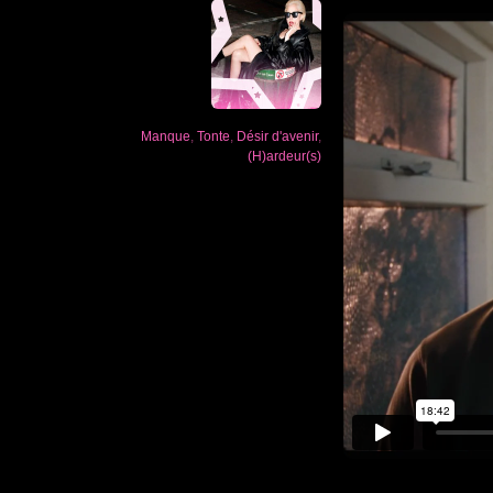
Manque
,
Tonte
,
Désir d'avenir
,
(H)ardeur(s)