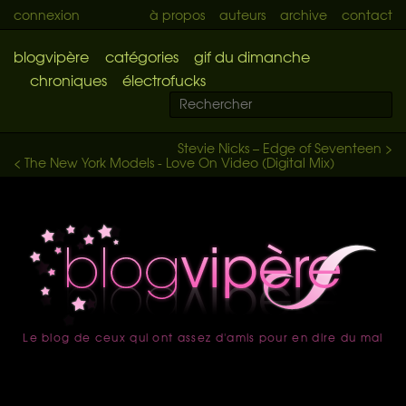
connexion
à propos
auteurs
archive
contact
blogvipère
catégories
gif du dimanche
chroniques
électrofucks
Stevie Nicks – Edge of Seventeen >
< The New York Models - Love On Video (Digital Mix)
Le blog de ceux qui ont assez d'amis pour en dire du mal
accueil