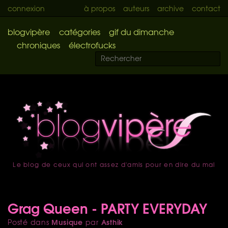
connexion
à propos
auteurs
archive
contact
blogvipère
catégories
gif du dimanche
chroniques
électrofucks
Le blog de ceux qui ont assez d'amis pour en dire du mal
accueil
Grag Queen - PARTY EVERYDAY
Musique
Asthik
Posté dans
par