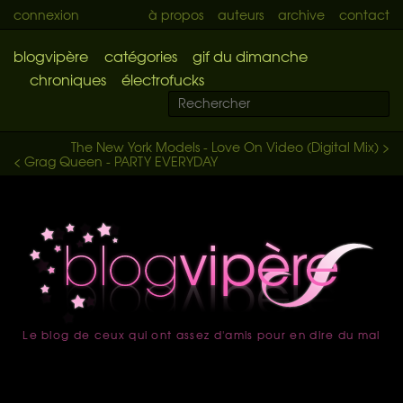
connexion
à propos
auteurs
archive
contact
blogvipère
catégories
gif du dimanche
chroniques
électrofucks
The New York Models - Love On Video (Digital Mix) >
< Grag Queen - PARTY EVERYDAY
Le blog de ceux qui ont assez d'amis pour en dire du mal
accueil