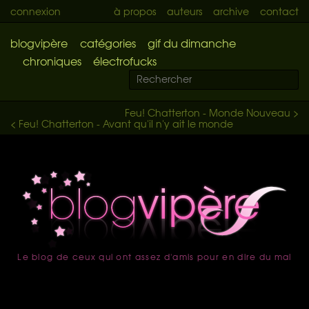
connexion
à propos
auteurs
archive
contact
blogvipère
catégories
gif du dimanche
chroniques
électrofucks
Feu! Chatterton - Monde Nouveau >
< Feu! Chatterton - Avant qu'il n'y ait le monde
Le blog de ceux qui ont assez d'amis pour en dire du mal
accueil