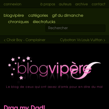
connexion
à propos
auteurs
archive
contact
blogvipère
catégories
gif du dimanche
chroniques
électrofucks
< Choir Boy - Complainer
Cybotron Vs Louis Vuitton >
Le blog de ceux qui ont assez d'amis pour en dire du mal
accueil
Drag my Dad!