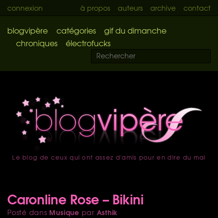
connexion
à propos
auteurs
archive
contact
blogvipère
catégories
gif du dimanche
chroniques
électrofucks
Le blog de ceux qui ont assez d'amis pour en dire du mal
accueil
Caronline Rose – Bikini
Musique
Asthik
Posté dans
par