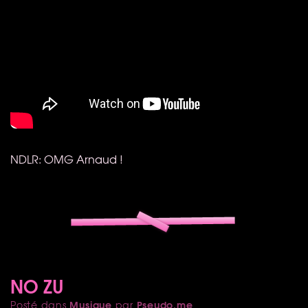
NDLR
:
OMG
Arnaud !
NO ZU
Musique
Pseudo.me
Posté dans
par