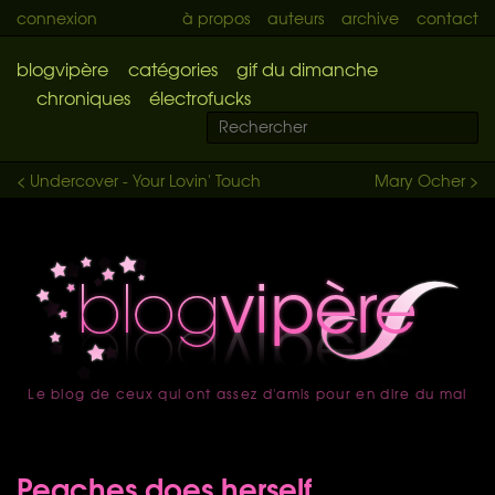
connexion
à propos
auteurs
archive
contact
blogvipère
catégories
gif du dimanche
chroniques
électrofucks
< Undercover - Your Lovin' Touch
Mary Ocher >
Le blog de ceux qui ont assez d'amis pour en dire du mal
accueil
Peaches does herself