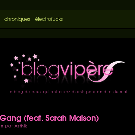
chroniques
électrofucks
Le blog de ceux qui ont assez d'amis pour en dire du mal
accueil
Gang (feat. Sarah Maison)
ue
Asthik
par