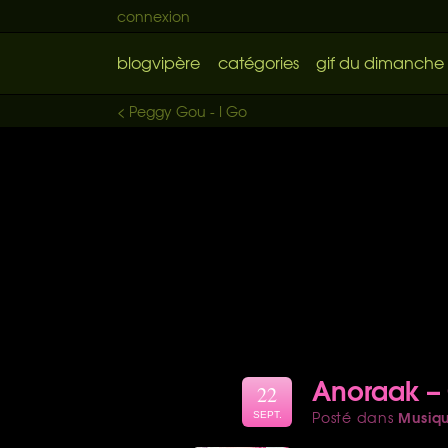
connexion
blogvipère
catégories
gif du dimanche
< Peggy Gou - I Go
Anoraak – 
22
Musiq
Posté dans
SEPT.