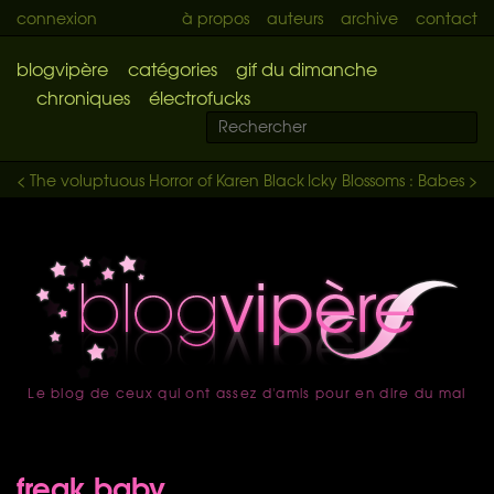
connexion
à propos
auteurs
archive
contact
blogvipère
catégories
gif du dimanche
chroniques
électrofucks
< The voluptuous Horror of Karen Black
Icky Blossoms : Babes >
Le blog de ceux qui ont assez d'amis pour en dire du mal
accueil
freak baby