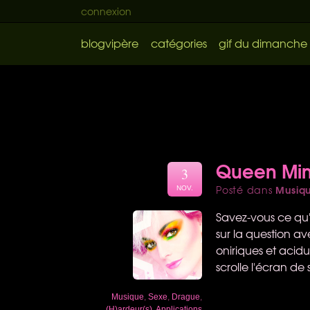
connexion
blogvipère
catégories
gif du dimanche
Queen Mim
3
Musiq
Posté dans
NOV.
Savez-vous ce qu
sur la question a
oniriques et acid
scrolle l'écran de 
Musique
,
Sexe
,
Drague
,
(H)ardeur(s)
,
Applications