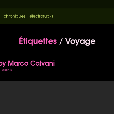
chroniques
électrofucks
Étiquettes
/ Voyage
by Marco Calvani
Asthik
r