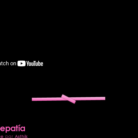
lepatía
ue
Asthik
par