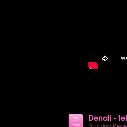
Denali - te
25
Musiq
Posté dans
MARS