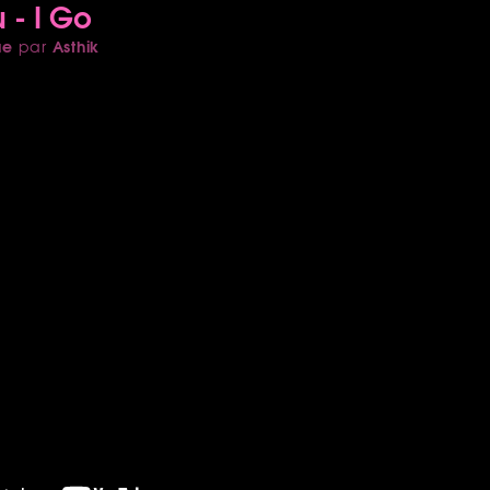
 - I Go
ue
Asthik
par