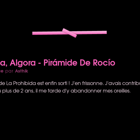
da, Algora - Pirámide De Rocío
ue
Asthik
par
 La Prohibida est enfin sorti ! J'en frissonne. J'avais contri
u plus de 2 ans, il me tarde d'y abandonner mes oreilles.