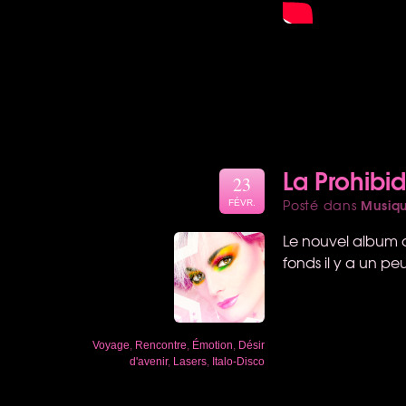
La Prohibi
23
Musiq
Posté dans
FÉVR.
Le nouvel album de
fonds il y a un pe
Voyage
,
Rencontre
,
Émotion
,
Désir
d'avenir
,
Lasers
,
Italo-Disco