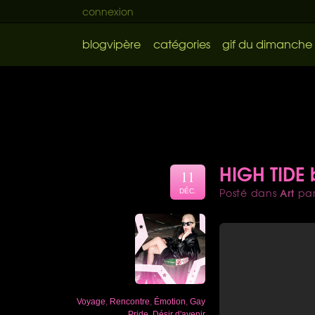
connexion
blogvipère
catégories
gif du dimanche
HIGH TIDE 
11
Art
Posté dans
pa
DÉC.
Voyage
,
Rencontre
,
Émotion
,
Gay
Pride
,
Désir d'avenir