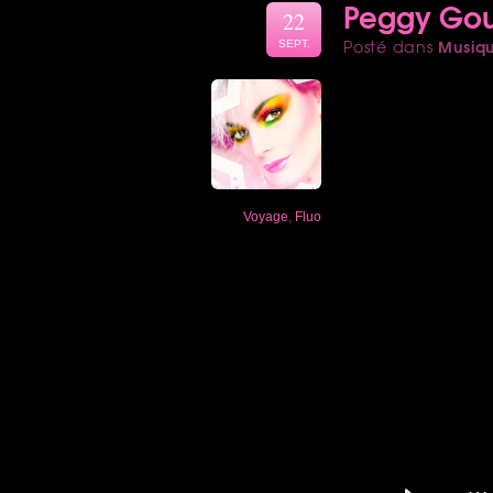
Peggy Gou
22
Musiq
Posté dans
SEPT.
Voyage
,
Fluo