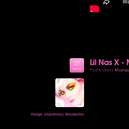
Lil Nas X 
27
Musiq
Posté dans
MARS
Voyage
,
(H)ardeur(s)
,
Moustaches