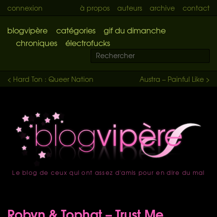
connexion
à propos
auteurs
archive
contact
blogvipère
catégories
gif du dimanche
chroniques
électrofucks
< Hard Ton : Queer Nation
Austra – Painful Like >
Le blog de ceux qui ont assez d'amis pour en dire du mal
accueil
Robyn & Tophat – Trust Me