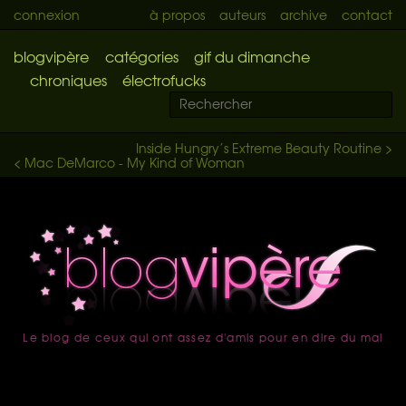
connexion
à propos
auteurs
archive
contact
blogvipère
catégories
gif du dimanche
chroniques
électrofucks
Inside Hungry’s Extreme Beauty Routine >
< Mac DeMarco - My Kind of Woman
Le blog de ceux qui ont assez d'amis pour en dire du mal
accueil