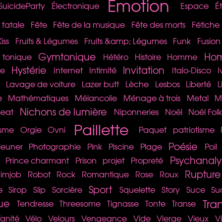
Émotion
SuicideParty
Électronique
Espace
É
fatale
Fête
Fête de la musique
Fête des morts
Fétiche
iss
Fruits & Légumes
Fruits &amp; Légumes
Funk
Fusion
Gymtonique
Hom
tonique
Hétéro
Histoire
Homme
Hystérie
Invitation
se
Internet
Intimité
Italo-Disco
I
Lavage de voiture
Lazer butt
Lèche
Lesbos
Liberté
L
e
Mathématiques
Mélancolie
Ménage à trois
Metal
M
Nichons de lumière
eat
Niponneries
Noël
Noël Fol
Paillette
sme
Orgie
Ovni
Paquet
patriotisme
Poésie
éjeuner
Photographie
Pink
Piscine
Plage
Poil
Psychanaly
Prince charmant
Prison
projet
Propreté
Rupture
imjob
Robot
Rock
Romantique
Rose
Roux
Sport
e
Sirop
Slip
Sorcière
Squelette
Story
Suce
Su
Tra
ue
Tendresse
Threesome
Tignasse
Tonte
Transe
anité
Vélo
Velours
Vengeance
Vide
Vierge
Vieux
V