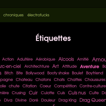
chroniques
électrofucks
Étiquettes
Amou
Alcools
Action
Adultère
Aérobique
Amitié
Aventure
rc-en-ciel
Art
Architechture
Attitude
B
s
Bitch
Bite
Bollywood
Booty shake
Boulet
Boyfriend
pagne
Chateau
Chatons
Chats
Chattes
Chaussures
olie
chute
Citation
Coeur
Compétition
Contre-culture
Cuir
Culs nus
inière
Crusing
Culotte
Culs
Culte
D
o
Drag Quee
Diva
Divine
Doré
Douleur
Drag King