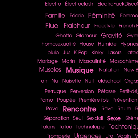
Electro
Électroclash
ElectroFuckDisco
Féminité
Famille
Féerie
Femme 
Fluo
Fraicheur
Freestyle
French K
Gravité
Ghetto
Glamour
Gym 
homosexualité
House
Humide
Hypno
pluie
Jus
K-Pop
Kinky
Lasers
Latex
Mariage
Marin
Masculinité
Masochism
Musique
Muscles
Natation
New B
an
Nu
Nuisette
Nuit
oldschool
Orga
Perruque
Perversion
Pétasse
Petit-d
Porno
Poupée
Première fois
Prévention
Rencontre
Rave
Rêve
Rhum
R
Sexe
Séparation
Seul
Sexdoll
Sirèn
Techtoniq
Talons
Tatoo
Technologie
Urgences
Tromperie
Uro
Vagin
V