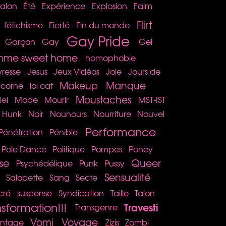
talon
Été
Expérience
Explosion
Faim
Flirt
fétichisme
Fierté
Fin du monde
Gay Pride
Garçon
Gay
Gel
me sweet home
homophobie
vresse
Jesus
Jeux Vidéos
Joie
Jours de
Makeup
Manque
icorne
lol cat
Moustaches
iel
Mode
Mourir
MST-IST
k Hunk
Noir
Nounours
Nourriture
Nouvel
Performance
Pénétration
Pénible
Pole Dance
Politique
Pompes
Poney
se
Queer
Psychédélique
Punk
Pussy
Sensualité
Salopette
Sang
Secte
cré
suspense
Syndication
Taille
Talon
nsformation!!!
Travesti
Transgenre
Vomi
Voyage
intage
Zizis
Zombi