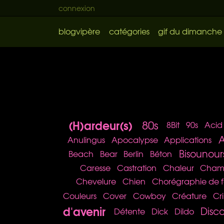
connexion
blogvipère
catégories
gif du dimanche
(H)ardeur(s)
80s
8Bit
90s
Acid
A
Anulingus
Apocalypse
Applications
Bisounour
Beach
Bear
Berlin
Béton
Caresse
Castration
Chaleur
Cham
Chevelure
Chien
Chorégraphie de f
Couleurs
Cover
Cowboy
Créature
Cr
d'avenir
Disc
Détente
Dick
Dildo