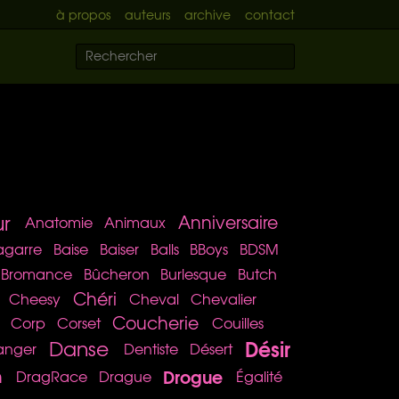
à propos
auteurs
archive
contact
r
Anniversaire
Anatomie
Animaux
agarre
Baise
Baiser
Balls
BBoys
BDSM
Bromance
Bûcheron
Burlesque
Butch
Chéri
Cheesy
Cheval
Chevalier
Coucherie
Corp
Corset
Couilles
Désir
Danse
anger
Dentiste
Désert
Drogue
n
DragRace
Drague
Égalité