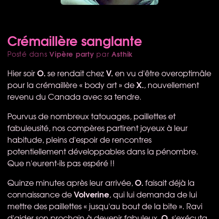
Crémaillère sanglante
Vipère party
Asthik
Posté dans
par
O.
V.
Hier soir
se rendait chez
en vu d'être overoptimâle
X.
pour la crémaillère « body art » de
, nouvellement
revenu du Canada avec sa tendre.
Pourvus de nombreux tatouages, paillettes et
fabuleusité, nos compères partirent joyeux à leur
habitude, pleins d'espoir de rencontres
potentiellement développables dans la pénombre.
Que n'eurent-ils pas espéré !!
O.
Quinze minutes après leur arrivée,
faisait déjà la
Volverine
connaissance de
, qui lui demanda de lui
mettre des paillettes « jusqu'au bout de la bite ». Ravi
O.
d'aider son prochain à devenir fabuleux,
s'exécuta.