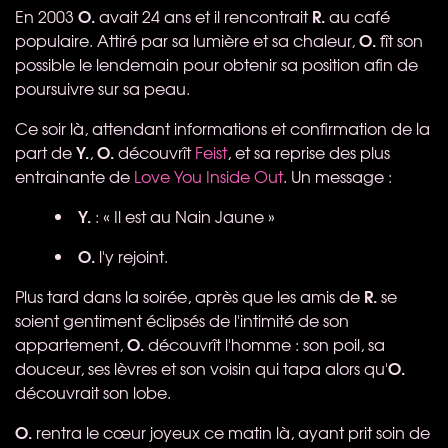
O.
R.
En 2003
avait 24 ans et il rencontrait
au café
O.
populaire. Attiré par sa lumière et sa chaleur,
fît son
possible le lendemain pour obtenir sa position afin de
poursuivre sur sa peau.
Ce soir là, attendant informations et confirmation de la
Y.
O.
part de
,
découvrît
Feist
, et sa reprise des plus
entrainante de
Love You Inside Out
. Un message :
Y.
: « Il est au Nain Jaune »
O.
l'y rejoint.
R.
Plus tard dans la soirée, après que les amis de
se
soient gentiment éclipsés de l'intimité de son
O.
appartement,
découvrît l'homme : son poil, sa
O.
douceur, ses lèvres et son voisin qui tapa alors qu'
découvrait son lobe.
O.
rentra le cœur joyeux ce matin là, ayant prit soin de