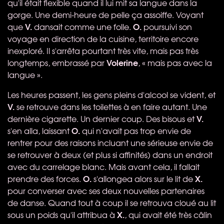
qu'il était flexible quand il lui mit sa langue dans la
gorge. Une demi-heure de pelle ça assoiffe. Voyant
V.
O.
que
dansait comme une folle.
poursuivi son
voyage en direction de la cuisine, territoire encore
inexploré. Il s'arrêta pourtant très vite, mais pas très
Volerine
longtemps, embrassé par
, « mais pas avec la
langue ».
Les heures passent, les gens pleins d'alcool se vident, et
V.
se retrouve dans les toilettes à en faire autant. Une
V.
dernière cigarette. Un dernier coup. Des bisous et
O.
s'en alla, laissant
qui n'avait pas trop envie de
rentrer pour des raisons incluant une sérieuse envie de
se retrouver à deux (et plus si affinités) dans un endroit
avec du carrelage blanc. Mais avant cela, il fallait
O.
X.
prendre des forces.
s'allongea alors sur le lit de
pour converser avec ses deux nouvelles partenaires
de danse. Quand tout à coup il se retrouva cloué au lit
X.
sous un poids qu'il attribua à
, qui avait été très câlin