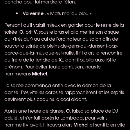
pencha pour lui mordre le téton.
Volverine
: « Mets-moi du bleu »
Pensant qu'il valait mieux en garder pour le reste de la
O.
V.
soirée,
prit
sous le bras et alla mettre son disque
dur (très dur) au cul de l'ordinateur du salon afin de
sauver la soirée de pleins-de-gens-qui-dansent-pas-
parce-que-la-musique-est-nulle. Il fit alors la rencontre
X.
du frère de la tendre de
, dont il oublia aussitôt le
prénom. Pour éviter toute confusion, nous le
Michel
nommerons
.
La soirée commença enfin avec le démon de la
danse. Très vite les corps se rapprochèrent et les esprits
devinrent plus coquins, alcool aidant.
O.
Après une heure de danse,
laissa sa place de DJ
adulé, et s'enfuit après la Lambada, pour voir si
Michel
homme il y avait. Il trouva alors
et senti bien vite