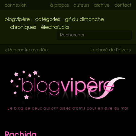
connexion
à propos
auteurs
archive
contact
blogvipère
catégories
gif du dimanche
chroniques
électrofucks
< Rencontre avortée
La choré de l'hiver >
Le blog de ceux qui ont assez d'amis pour en dire du mal
accueil
Rachida