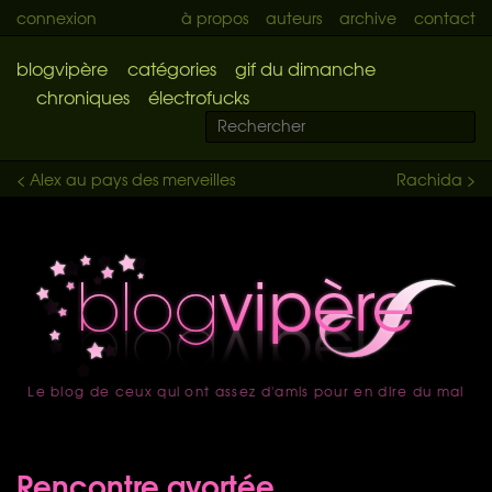
connexion
à propos
auteurs
archive
contact
blogvipère
catégories
gif du dimanche
chroniques
électrofucks
< Alex au pays des merveilles
Rachida >
Le blog de ceux qui ont assez d'amis pour en dire du mal
accueil
Rencontre avortée