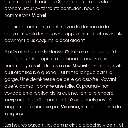
X.
du frère de la tendre de
, dont il oublia aussitôt le
prénom. Pour éviter toute confusion, nous le
Michel
nommerons
.
La soirée commença enfin avec le démon de la
danse. Très vite les corps se rapprochèrent et les esprits
devinrent plus coquins, alcool aidant.
O.
Après une heure de danse,
laissa sa place de DJ
adulé, et s'enfuit après la Lambada, pour voir si
Michel
homme il y avait. Il trouva alors
et senti bien vite
qu'il était flexible quand il lui mit sa langue dans la
gorge. Une demi-heure de pelle ça assoiffe. Voyant
V.
O.
que
dansait comme une folle.
poursuivi son
voyage en direction de la cuisine, territoire encore
inexploré. Il s'arrêta pourtant très vite, mais pas très
Volerine
longtemps, embrassé par
, « mais pas avec la
langue ».
Les heures passent, les gens pleins d'alcool se vident, et