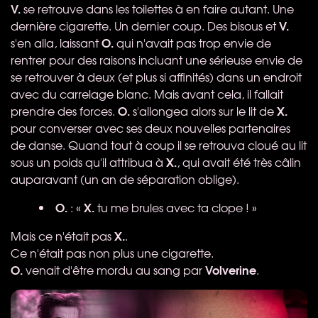
V.
se retrouve dans les toilettes à en faire autant. Une
V.
dernière cigarette. Un dernier coup. Des bisous et
O.
s'en alla, laissant
qui n'avait pas trop envie de
rentrer pour des raisons incluant une sérieuse envie de
se retrouver à deux (et plus si affinités) dans un endroit
avec du carrelage blanc. Mais avant cela, il fallait
O.
X.
prendre des forces.
s'allongea alors sur le lit de
pour converser avec ses deux nouvelles partenaires
de danse. Quand tout à coup il se retrouva cloué au lit
X.
sous un poids qu'il attribua à
, qui avait été très câlin
auparavant (un an de séparation oblige).
O.
X.
: «
tu me brules avec ta clope ! »
X.
Mais ce n'était pas
.
Ce n'était pas non plus une cigarette.
O.
Volverine
venait d'être mordu au sang par
.