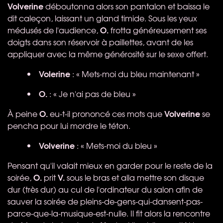
Volverine
déboutonna alors son pantalon et baissa le
dit caleçon, laissant un gland timide. Sous les yeux
O.
médusés de l'audience,
frotta généreusement ses
doigts dans son réservoir à paillettes, avant de les
appliquer avec la même générosité sur le sexe offert.
Volerine
: « Mets-moi du bleu maintenant »
O.
: « Je n'ai pas de bleu »
O.
Volverine
À peine
eu-t-il prononcé ces mots que
se
pencha pour lui mordre le téton.
Volverine
: « Mets-moi du bleu »
Pensant qu'il valait mieux en garder pour le reste de la
O.
V.
soirée,
prit
sous le bras et alla mettre son disque
dur (très dur) au cul de l'ordinateur du salon afin de
sauver la soirée de pleins-de-gens-qui-dansent-pas-
parce-que-la-musique-est-nulle. Il fit alors la rencontre