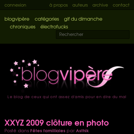
connexion
à propos
auteurs
archive
contact
blogvipère
catégories
gif du dimanche
chroniques
électrofucks
Le blog de ceux qui ont assez d'amis pour en dire du mal
accueil
XXYZ 2009 clôture en photo
Fêtes familliales
Asthik
Posté dans
par