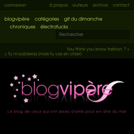
connexion
à propos
auteurs
archive
contact
blogvipère
catégories
gif du dimanche
chroniques
électrofucks
You think you know fashion ? >
< Tu m'oublieras (mais tu vas en chier)
Le blog de ceux qui ont assez d'amis pour en dire du mal
accueil