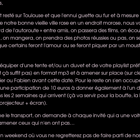
s,
t resté sur Toulouse et que l'ennui guette au fur et à mesur
me notre bonne vieille ville rose en un endroit morose, nous 
 de l'autoroute » entre amis, on passera des films, on écou
, on mangera, on prendra des photos réussies ou pas, on s
e certains feront l'amour ou se feront piquer par un mous
équiper d'une tente et/ou un duvet et de votre playlist pré
t çà suffit pas) en format mp3 et à amener sur place (sur cl
vier ou Fabien avant cette date. Pour le reste on s'en occu
une participation de 10 euros à donner également à l'un 
 les 2 semaines qui arrivent (çà va servir pour la bouffe, la 
projecteur + écran).
e le transport, on demande à chaque invité qui a une voit
d'amener ceux qui n'en ont pas…
 weekend où vous ne regretterez pas de faire parti de nos