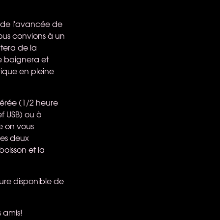
e de l'avancée de
vous convions à un
tera de la
e baignera et
tique en pleine
férée (1/2 heure
ef
USB
) ou à
pe on vous
des deux
boisson et la
ure disponible de
 amis!