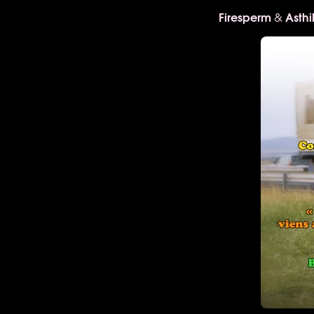
Firesperm
Asthi
&