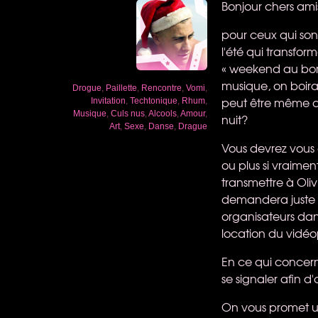
Bonjour chers ami
pour ceux qui son
l'été qui transfor
« weekend au bord
musique, on boira
Drogue
,
Paillette
,
Rencontre
,
Vomi
,
peut être même qu
Invitation
,
Techtonique
,
Rhum
,
Musique
,
Culs nus
,
Alcools
,
Amour
,
nuit?
Art
,
Sexe
,
Danse
,
Drague
Vous devrez vous 
ou plus si vraimen
transmettre à Oli
demandera juste 
organisateurs dans
location du vidéo
En ce qui concern
se signaler afin 
On vous promet un