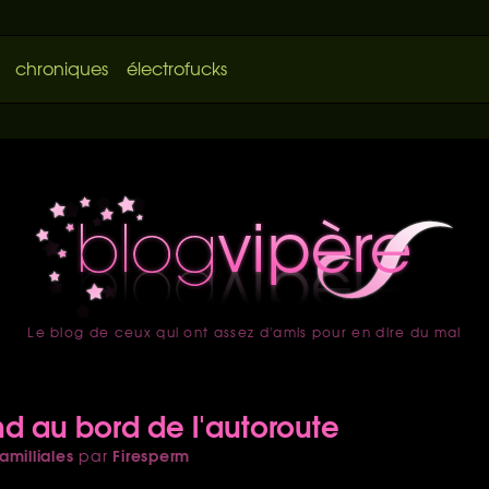
chroniques
électrofucks
Le blog de ceux qui ont assez d'amis pour en dire du mal
accueil
 au bord de l'autoroute
amilliales
Firesperm
par