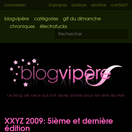
connexion
à propos
auteurs
archive
contact
blogvipère
catégories
gif du dimanche
chroniques
électrofucks
Le blog de ceux qui ont assez d'amis pour en dire du mal
accueil
XXYZ 2009: 5ième et dernière
édition