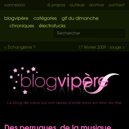
connexion
à propos
auteurs
archive
contact
blogvipère
catégories
gif du dimanche
chroniques
électrofucks
< Échangisme ?
17 février 2009 : rouge >
Le blog de ceux qui ont assez d'amis pour en dire du mal
accueil
Des perruques, de la musique