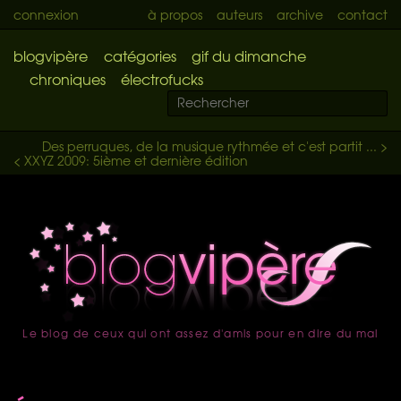
connexion
à propos
auteurs
archive
contact
blogvipère
catégories
gif du dimanche
chroniques
électrofucks
Des perruques, de la musique rythmée et c'est partit ... >
< XXYZ 2009: 5ième et dernière édition
Le blog de ceux qui ont assez d'amis pour en dire du mal
accueil