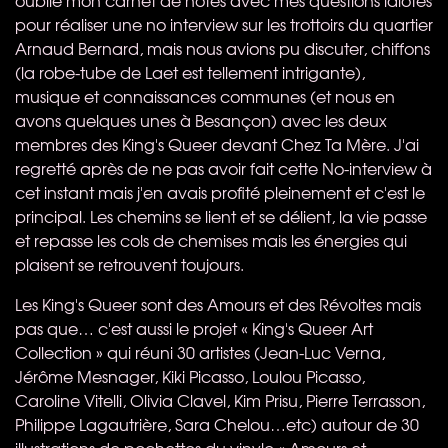
pour réaliser une no interview sur les trottoirs du quartier
Arnaud Bernard, mais nous avions pu discuter, chiffons
(la robe-tube de Laet est tellement intrigante),
musique et connaissances communes (et nous en
avons quelques unes à Besançon) avec les deux
membres des King's Queer devant Chez Ta Mère. J'ai
regretté après de ne pas avoir fait cette No-interview à
cet instant mais j'en avais profité pleinement et c'est le
principal. Les chemins se lient et se délient, la vie passe
et repasse les cols de chemises mais les énergies qui
plaisent se retrouvent toujours.
Les King's Queer sont des Amours et des Révoltes mais
pas que… c'est aussi le projet « King's Queer Art
Collection » qui réuni 30 artistes (Jean-Luc Verna,
Jérôme Mesnager, Kiki Picasso, Loulou Picasso,
Caroline Vitelli, Olivia Clavel, Kim Prisu, Pierre Terrasson,
Philippe Lagautrière, Sara Chelou…etc) autour de 30
illustrations de pochettes du vinyle « Amours et