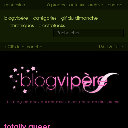
connexion
à propos
auteurs
archive
contact
blogvipère
catégories
gif du dimanche
chroniques
électrofucks
< GIF du dimanche
16bit & flirts >
Le blog de ceux qui ont assez d'amis pour en dire du mal
accueil
totally queer