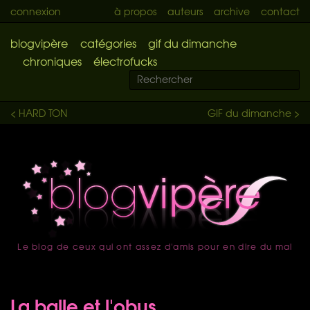
connexion
à propos
auteurs
archive
contact
blogvipère
catégories
gif du dimanche
chroniques
électrofucks
< HARD TON
GIF du dimanche >
Le blog de ceux qui ont assez d'amis pour en dire du mal
accueil
La balle et l'obus