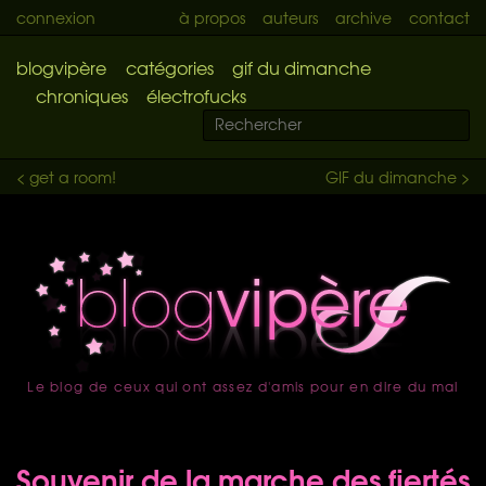
connexion
à propos
auteurs
archive
contact
blogvipère
catégories
gif du dimanche
chroniques
électrofucks
< get a room!
GIF du dimanche >
Le blog de ceux qui ont assez d'amis pour en dire du mal
accueil
Souvenir de la marche des fiertés