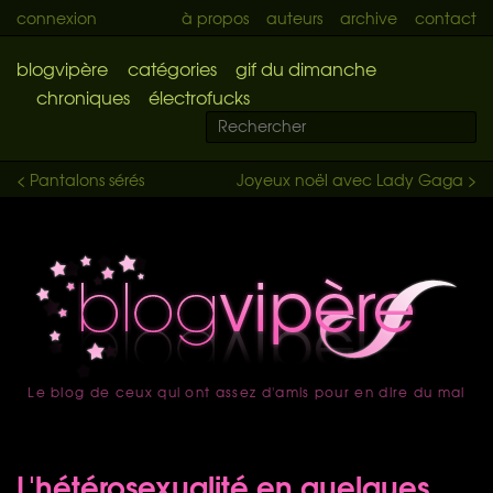
connexion
à propos
auteurs
archive
contact
blogvipère
catégories
gif du dimanche
chroniques
électrofucks
< Pantalons sérés
Joyeux noël avec Lady Gaga >
Le blog de ceux qui ont assez d'amis pour en dire du mal
accueil
L'hétérosexualité en quelques