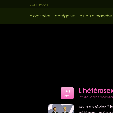
connexion
blogvipère
catégories
gif du dimanche
L'hétérose
30
Sociét
Posté dans
DÉC.
Vous en rêviez ? le
hétérosexuel(le)s s