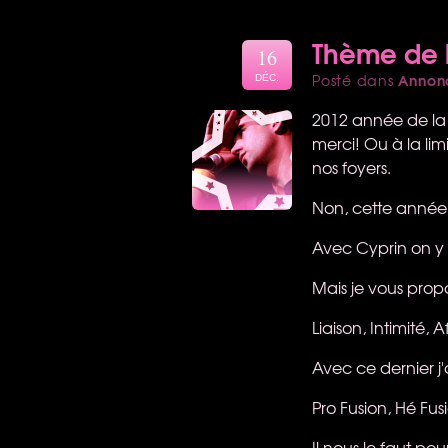
Thème de 
16
Annon
Posté dans
DÉC.
2012 année de la l
merci! Ou à la li
nos foyers.
Non, cette année, 
Avec Cyprin on y 
Mais je vous prop
Liaison, Intimité, 
Avec ce dernier j'
Pro Fusion, Hé Fusi
Il nous le faut po