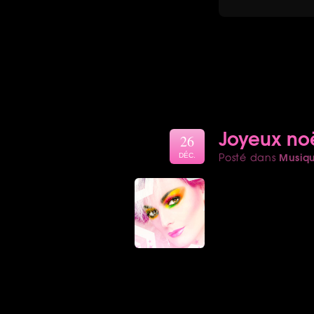
Joyeux no
26
Musiq
Posté dans
DÉC.