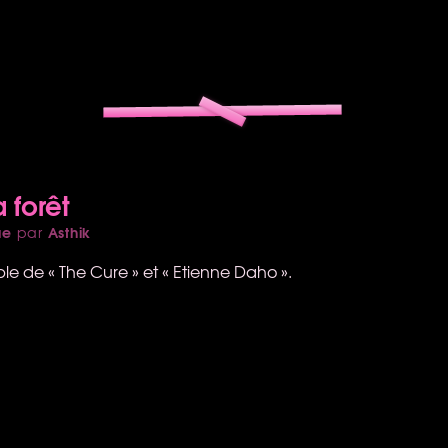
 forêt
ue
Asthik
par
le de « The Cure » et « Etienne Daho ».