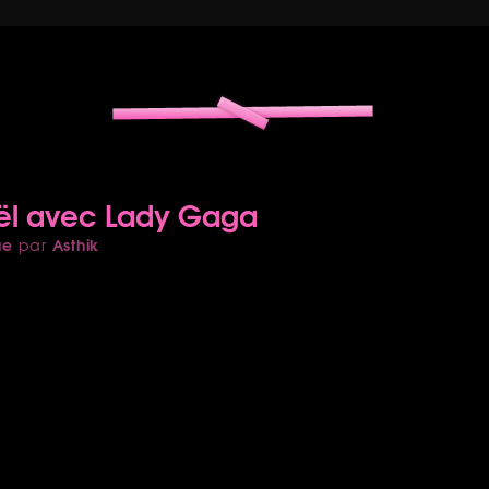
ël avec Lady Gaga
ue
Asthik
par