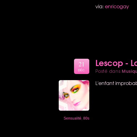
via:
enricogay
Lescop - La
21
Musiq
Posté dans
DÉC.
L'enfant improbab
Sensualité
,
80s