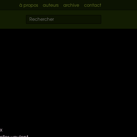
à propos
auteurs
archive
contact
ux
s/elles veulent…