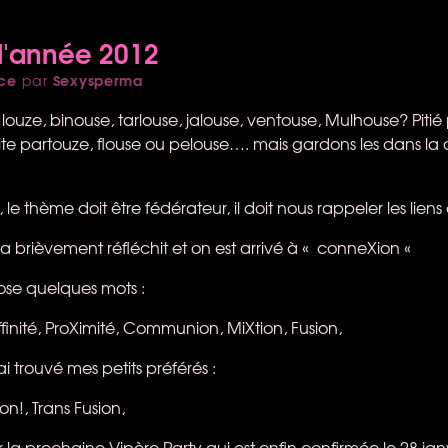
l'année 2012
ce
Sexysperma
par
ouze, binouse, tarlouse, jalouse, ventouse, Mulhouse? Pitié
mite partouze, flouse ou pelouse…. mais gardons les dans la
le thème doit être fédérateur, il doit nous rappeler les liens
a brièvement réfléchit et on est arrivé à « conneXion «
ose quelques mots :
Affinité, ProXimité, Communion, MiXtion, Fusion,
ai trouvé mes petits préférés :
on!, Trans Fusion,
ur la prochaine Vipère Party qui est enfin confirmée le 28 ja