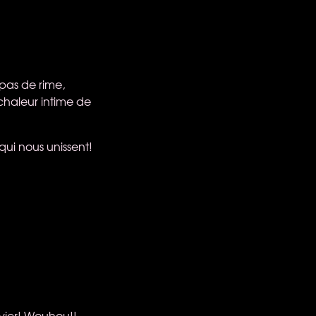
 pas de rime,
 chaleur intime de
 qui nous unissent!
nvier! Wouhou!!