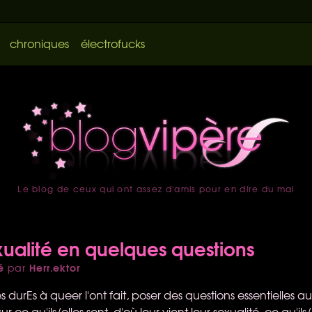
chroniques
électrofucks
Le blog de ceux qui ont assez d'amis pour en dire du mal
accueil
xualité en quelques questions
é
Herr.ektor
par
s durEs à queer l'ont fait, poser des questions essentielles a
ur ce qu'ils/elles sont, d'où leur vient leur sexualité, ce qu'il