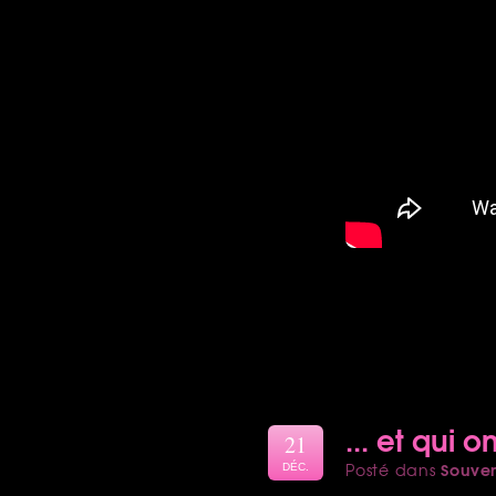
... et qui 
21
Souven
Posté dans
DÉC.