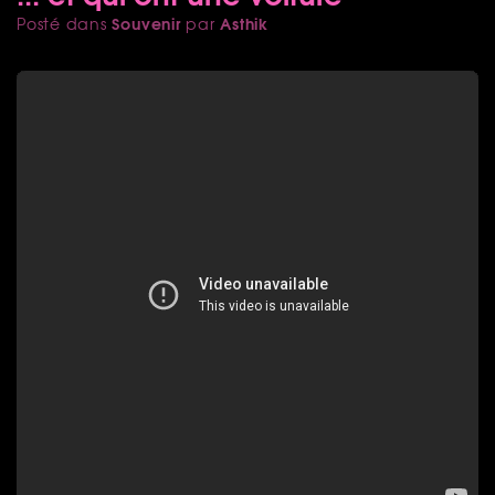
Souvenir
Asthik
Posté dans
par