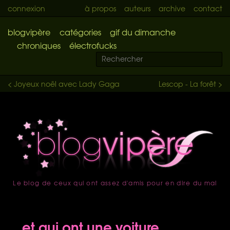
connexion
à propos
auteurs
archive
contact
blogvipère
catégories
gif du dimanche
chroniques
électrofucks
< Joyeux noël avec Lady Gaga
Lescop - La forêt >
Le blog de ceux qui ont assez d'amis pour en dire du mal
accueil
... et qui ont une voiture