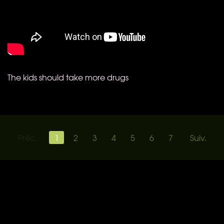
The kids should take more drugs
Préc.
1
2
3
4
5
6
7
Suiv.