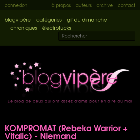
connexion
à propos
auteurs
archive
contact
blogvipère
catégories
gif du dimanche
chroniques
électrofucks
Le blog de ceux qui ont assez d'amis pour en dire du mal
accueil
KOMPROMAT (Rebeka Warrior +
Vitalic) - Niemand