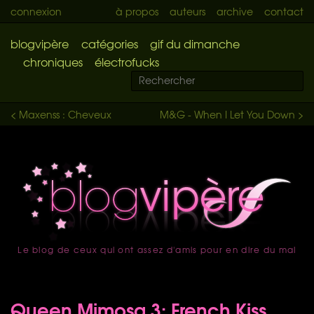
connexion
à propos
auteurs
archive
contact
blogvipère
catégories
gif du dimanche
chroniques
électrofucks
< Maxenss : Cheveux
M&G - When I Let You Down >
Le blog de ceux qui ont assez d'amis pour en dire du mal
accueil
Queen Mimosa 3: French Kiss