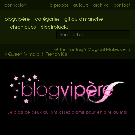
connexion
à propos
auteurs
archive
contact
blogvipère
catégories
gif du dimanche
chroniques
électrofucks
Glitter Fantasy's Magical Makeover >
< Queen Mimosa 3: French Kiss
Le blog de ceux qui ont assez d'amis pour en dire du mal
accueil