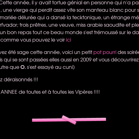
 Cette année, il y avait tortue génial en personne qui n'a p
u, une vierge qui perdit assez vite son manteau blanc pour 
e mariée délurée qui a dansé la tecktonique, un étrange m
vador; trois prêtres, une veuve, miss arabie saoudite et ple
n bon repas tout ce beau monde s'est trémoussé sur le da
s comme vous pouvez le voir
ici
z été sage cette année, voici un petit
pot pourri
des soiré
 qui se sont passées elles aussi en 2009 et vous découvrire
O.
utre que
s'est essayé au cuni)
 déraisonnés !!!
ANNEE
de toutes et à toutes les Vipères !!!!