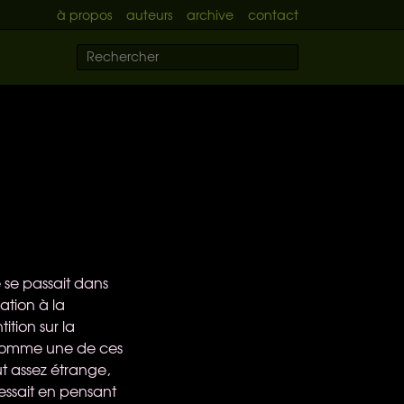
à propos
auteurs
archive
contact
e se passait dans
ation à la
ition sur la
eu comme une de ces
t assez étrange,
essait en pensant