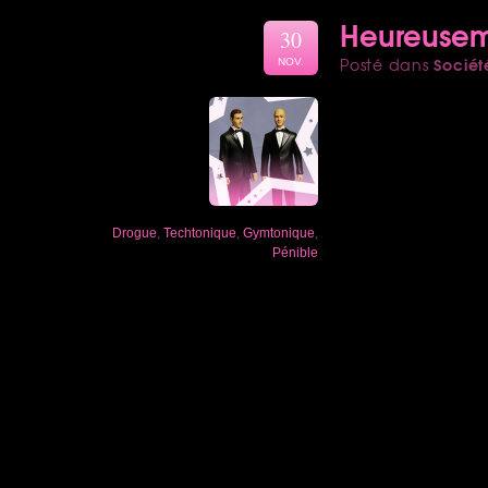
Heureuseme
30
Sociét
Posté dans
NOV.
Drogue
,
Techtonique
,
Gymtonique
,
Pénible