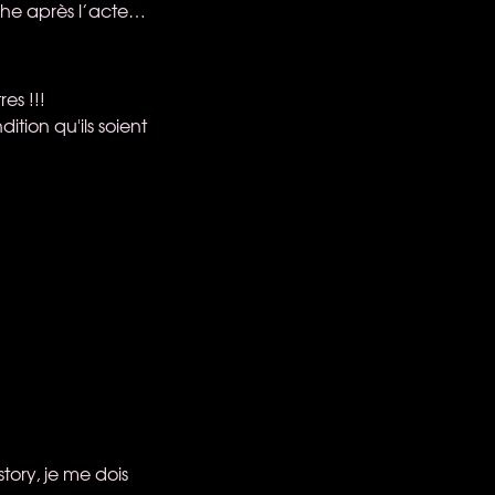
che après l’acte…
es !!!
tion qu'ils soient
tory, je me dois