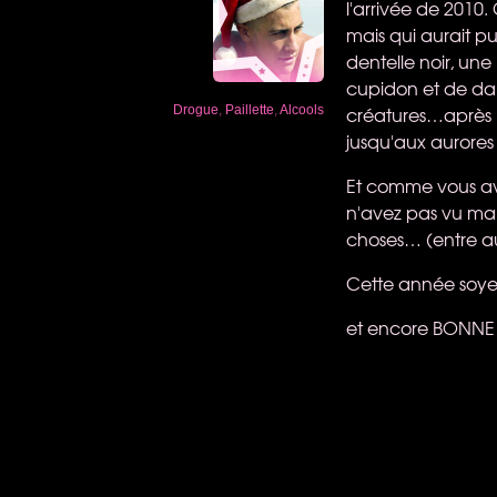
l'arrivée de 2010.
mais qui aurait p
dentelle noir, un
cupidon et de darf
créatures…après u
Drogue
,
Paillette
,
Alcools
jusqu'aux aurore
Et comme vous ave
n'avez pas vu mais
choses… (entre a
Cette année soyez
et encore
BONNE