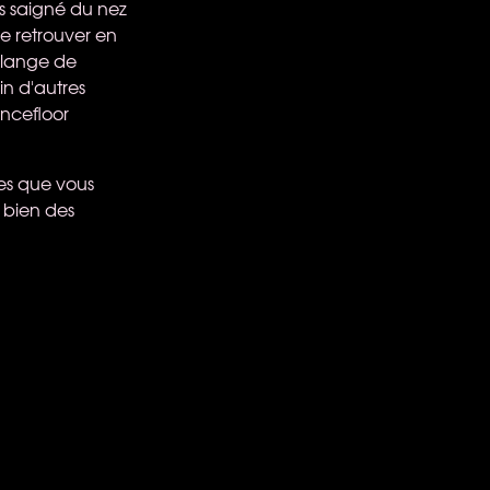
as saigné du nez
se retrouver en
élange de
in d'autres
ncefloor
es que vous
z bien des