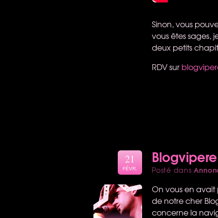
Sinon, vous pouvez
vous êtes sages, 
deux petits chapi
RDV
sur
blogviper
Blogvipere
21
Annon
Posté dans
FÉVR.
On vous en avait p
de notre cher Blo
concerne la navig