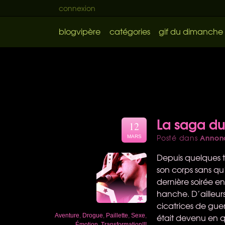
connexion
blogvipère
catégories
gif du dimanche
La saga du
12
Annon
Posté dans
MARS
Depuis quelques te
son corps sans qu’
dernière soirée en
hanche. D’ailleurs
cicatrices de gue
était devenu en q
Aventure
,
Drogue
,
Paillette
,
Sexe
,
Émotion
,
Transformation!!!