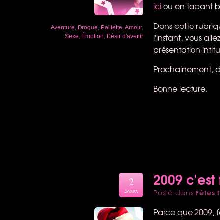
ici
ou en tapant b
Dans cette rubriqu
Aventure
,
Drogue
,
Paillette
,
Amour
,
l'instant, vous all
Sexe
,
Émotion
,
Désir d'avenir
présentation intit
Prochainement, d
Bonne lecture.
2009 c'est f
2
Fêtes f
Posté dans
JANV.
Parce que 2009, fa