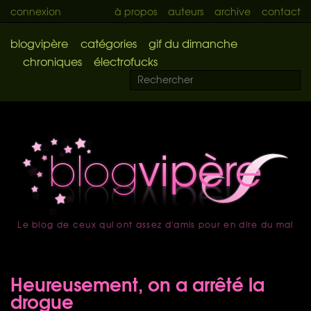
connexion
à propos
auteurs
archive
contact
blogvipère
catégories
gif du dimanche
chroniques
électrofucks
Le blog de ceux qui ont assez d'amis pour en dire du mal
accueil
Heureusement, on a arrêté la
drogue